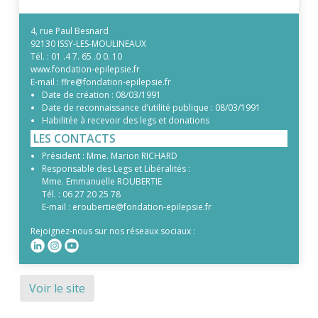
4, rue Paul Besnard
92130 ISSY-LES-MOULINEAUX
Tél. :
01 .4 7. 65 .0 0. 10
www.fondation-epilepsie.fr
E-mail :
ffre@fondation-epilepsie.fr
Date de création :
08/03/1991
Date de reconnaissance d’utilité publique :
08/03/1991
Habilitée à recevoir des legs et donations
LES CONTACTS
Président :
Mme. Marion RICHARD
Responsable des Legs et Libéralités :
Mme. Emmanuelle ROUBERTIE
Tél. :
06 27 20 25 78
E-mail :
eroubertie@fondation-epilepsie.fr
Rejoignez-nous sur nos réseaux sociaux :
Voir le site