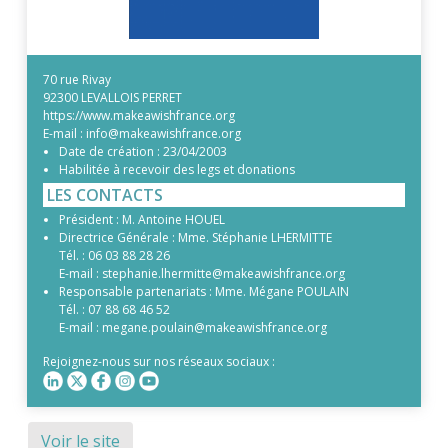
70 rue Rivay
92300 LEVALLOIS PERRET
https://www.makeawishfrance.org
E-mail :
info@makeawishfrance.org
Date de création :
23/04/2003
Habilitée à recevoir des legs et donations
LES CONTACTS
Président :
M. Antoine HOUEL
Directrice Générale :
Mme. Stéphanie LHERMITTE
Tél. :
06 03 88 28 26
E-mail :
stephanie.lhermitte@makeawishfrance.org
Responsable partenariats :
Mme. Mégane POULAIN
Tél. :
07 88 68 46 52
E-mail :
megane.poulain@makeawishfrance.org
Rejoignez-nous sur nos réseaux sociaux :
Voir le site