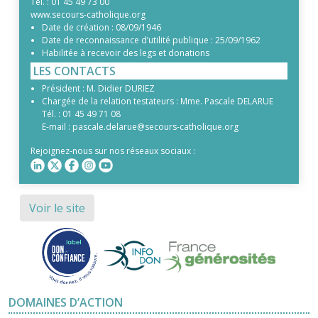
Tél. :
01 45 49 73 00
www.secours-catholique.org
Date de création :
08/09/1946
Date de reconnaissance d’utilité publique :
25/09/1962
Habilitée à recevoir des legs et donations
LES CONTACTS
Président :
M. Didier DURIEZ
Chargée de la relation testateurs :
Mme. Pascale DELARUE
Tél. :
01 45 49 71 08
E-mail :
pascale.delarue@secours-catholique.org
Rejoignez-nous sur nos réseaux sociaux :
Voir le site
DOMAINES D’ACTION